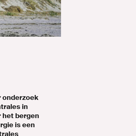
r onderzoek
rales in
r het bergen
rgie is een
trales