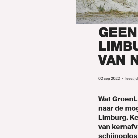
Onze mens
Onze afdeli
GEEN
Nieuws
LIMB
Agenda
VAN 
Naar GroenL
02 sep 2022
・
leestij
Wat GroenLi
naar de mog
MIJN GRO
Limburg. Ke
van kernafv
schijnoplos