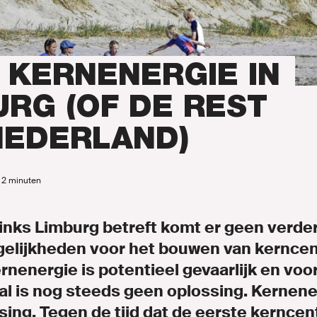
en
ng
 KERNENERGIE IN
URG (OF DE REST
NEDERLAND)
inks.nl
d 2 minuten
nks Limburg betreft komt er geen verde
elijkheden voor het bouwen van kerncent
ENLINKS
rnenergie is potentieel gevaarlijk en voo
al is nog steeds geen oplossing. Kernene
sing. Tegen de tijd dat de eerste kerncen