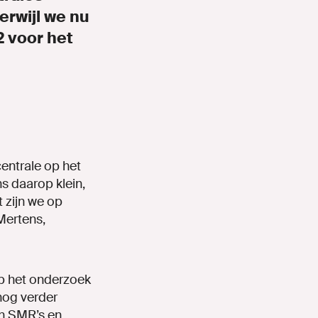
erwijl we nu
2 voor het
entrale op het
s daarop klein,
 zijn we op
Mertens,
op het onderzoek
nog verder
an SMR’s en