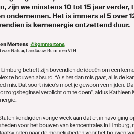
, zijn we minstens 10 tot 15 jaar verder, t
n ondernemen. Het is immers al 5 over 1
vendien is kernenergie ontzettend duur.
een Mertens
@kgmmertens
d voor Natuur, Landbouw, Ruimte en VTH
Limburg betreft zijn bovendien de ideeën om een kernc
x te bouwen absurd. “Als het dan mis gaat, al is de kan
ed mis. Dat soort risico’s moet je gewoon vermijden. Dat
oorzorgsbeginsel verplicht om te doen”, aldus Kathleen 
nergie.
aten kondigden vorige week aan dat er, in navolging 
kheden voor het bouwen van kerncentrales in Limburg, 
laatsvinden naar de mogelijkheden voor het bouwen v