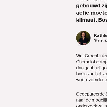
gebouwd zijn
actie moete
klimaat. Bo
Kathl
Statenli
Wat GroenLinks 
Chemelot comple
dan gaat het go
basis van het v
woordvoerder e
Gedeputeerde St
naar de mogelij
onderzoek zal p