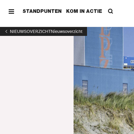
STANDPUNTEN
KOM IN ACTIE
NIEUWSOVERZICHT
Nieuwsoverzicht
HOME
STAND
KOM I