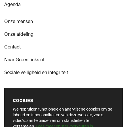
Agenda
Onze mensen
Onze afdeling
Contact
Naar GroenLinks.nl
Sociale veiligheid en integriteit
COOKIES
We gebruiken functionele en analytische cookies om de
VOLG ONS OP SOCIAL
inhoud en functionaliteiten van deze website, zoals
video’s, aan te bieden en om statistieken te
verzamelen.
Lees meer en stel voorkeuren in
.