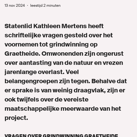
13 nov 2024
・
leestijd 2 minuten
Naar GroenLinks.nl
Statenlid Kathleen Mertens heeft
schriftelijke vragen gesteld over het
MIJN GROENLINKS
voornemen tot grindwinning op
Graetheide. Omwonenden zijn ongerust
over aantasting van de natuur en vrezen
jarenlange overlast. Veel
belangengroepen zijn tegen. Behalve dat
er sprake is van weinig draagvlak, zijn er
ook twijfels over de vereiste
maatschappelijke meerwaarde van het
project.
VRAGEN OVER GRINDWINNING GRAETHEIDE