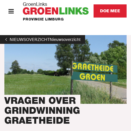
GroenLinks
DOE MEE
PROVINCIE LIMBURG
HOME
NIEUWSOVERZICHT
Nieuwsoverzicht
STANDPUNTEN
KOM IN ACTIE
Onze mensen
Onze afdeling
VRAGEN OVER
GRINDWINNING
Nieuws
GRAETHEIDE
Agenda